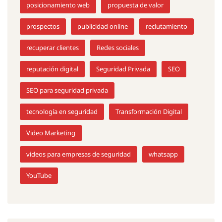
posicionamiento web
propuesta de valor
prospectos
publicidad online
reclutamiento
recuperar clientes
Redes sociales
reputación digital
Seguridad Privada
SEO
SEO para seguridad privada
tecnología en seguridad
Transformación Digital
Video Marketing
videos para empresas de seguridad
whatsapp
YouTube