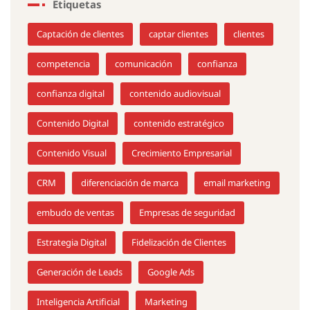
Etiquetas
Captación de clientes
captar clientes
clientes
competencia
comunicación
confianza
confianza digital
contenido audiovisual
Contenido Digital
contenido estratégico
Contenido Visual
Crecimiento Empresarial
CRM
diferenciación de marca
email marketing
embudo de ventas
Empresas de seguridad
Estrategia Digital
Fidelización de Clientes
Generación de Leads
Google Ads
Inteligencia Artificial
Marketing