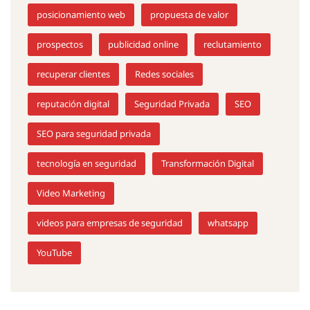
posicionamiento web
propuesta de valor
prospectos
publicidad online
reclutamiento
recuperar clientes
Redes sociales
reputación digital
Seguridad Privada
SEO
SEO para seguridad privada
tecnología en seguridad
Transformación Digital
Video Marketing
videos para empresas de seguridad
whatsapp
YouTube