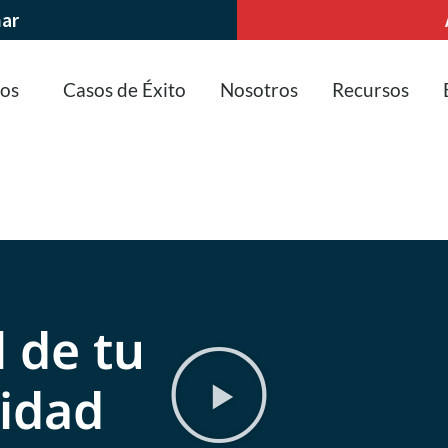
nar
ios
Casos de Éxito
Nosotros
Recursos
l de tu
idad