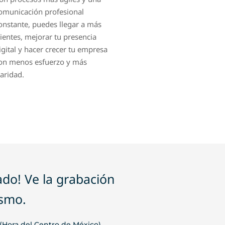
onstante, puedes llegar a más
lientes, mejorar tu presencia
igital y hacer crecer tu empresa
on menos esfuerzo y más
laridad.
ado! Ve la grabación
smo.
 (Hora del Centro de México)