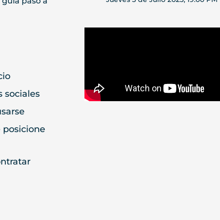
cio
 sociales
usarse
 posicione
ontratar