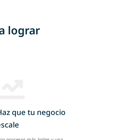
a lograr
Haz que tu negocio
escale
on procesos más ágiles y una
omunicación profesional