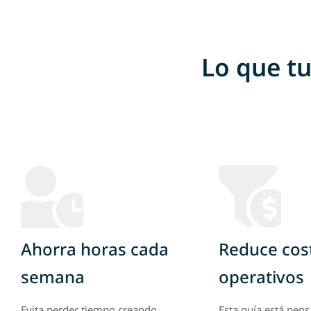
Lo que tu
Ahorra horas cada
Reduce cos
semana
operativos
Evita perder tiempo creando
Esta guía está pen
contenido, corrigiendo correos
ayudarte a lograr 