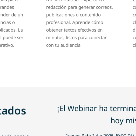
ender de un
publicaciones o contenido
c
ncias o
profesional. Aprende cómo
c
licados. La
obtener textos efectivos en
d
ial puede ser
minutos, listos para conectar
c
rativo.
con tu audiencia.
c
¡El Webinar ha termin
ltados
hoy mi
Jueves 3 de Julio 2025, 19:00 PM
 guía paso a